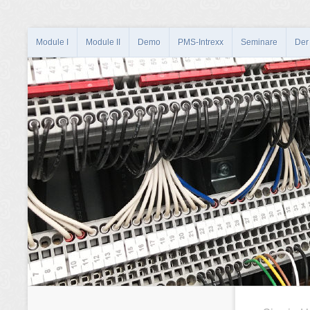
Module I
Module II
Demo
PMS-Intrexx
Seminare
Der