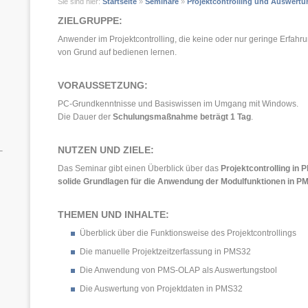
Sie sind hier:
Startseite
»
Seminare
»
Projektcontrolling und Auswertu
ZIELGRUPPE:
Anwender im Projektcontrolling, die keine oder nur geringe Erfahr
von Grund auf bedienen lernen.
VORAUSSETZUNG:
PC-Grundkenntnisse und Basiswissen im Umgang mit Windows.
Die Dauer der
Schulungsmaßnahme beträgt 1 Tag
.
NUTZEN UND ZIELE:
Das Seminar gibt einen Überblick über das
Projektcontrolling in
solide Grundlagen für die Anwendung der Modulfunktionen in P
THEMEN UND INHALTE:
Überblick über die Funktionsweise des Projektcontrollings
Die manuelle Projektzeitzerfassung in PMS32
Die Anwendung von PMS-OLAP als Auswertungstool
Die Auswertung von Projektdaten in PMS32