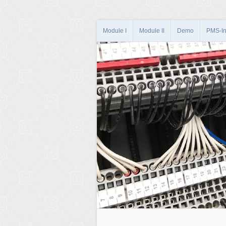
Module I
Module II
Demo
PMS-In