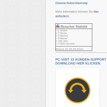
Datenschutzerklaerung
Mehr Information können Sie
hier
anfordern
.
Besucher Statistik
» 1 Online
» 3 Heute
» 4 Woche
» 6 Monat
» 185 Jahr
» 77820 Gesamt
Rekord: 92 (25.08.2010)
PC-VISIT 15 KUNDEN-SUPPORT
DOWNLOAD HIER KLICKEN.