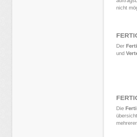
auftrags
nicht mög
FERT
Der
Fert
und
Vert
FERT
Die
Fert
übersich
mehrerer 