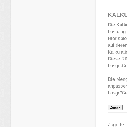
KALKU
Die
Kalk
Losbaugr
Hier spie
auf dere
Kalkulat
Diese Rüs
Losgröße 
Die Meng
anpassen
Losgröße
Zugriffe 