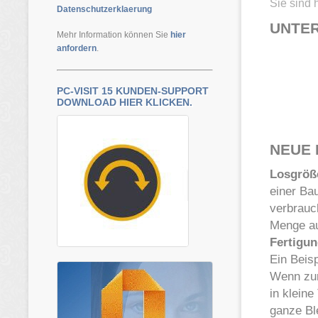
Sie sind 
Datenschutzerklaerung
UNTER
Mehr Information können Sie
hier
anfordern
.
PC-VISIT 15 KUNDEN-SUPPORT
DOWNLOAD HIER KLICKEN.
NEUE 
Losgröß
einer Ba
verbrauc
Menge au
Fertigu
Ein Beisp
Wenn zur
in kleine
ganze Bl