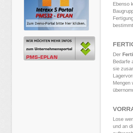
Ebenso k
Baugruppe
Fertigung
bestimmt
FERT
Der
Fert
Bedarfe 
sie zusa
Lagervorr
Mengen w
übernom
VORR
Lose we
und an d