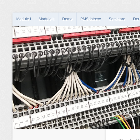
Module I
Module II
Demo
PMS-Intrexx
Seminare
Der