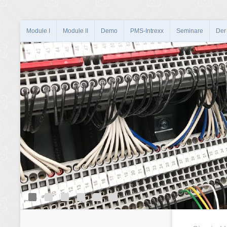
Module I
Module II
Demo
PMS-Intrexx
Seminare
Der