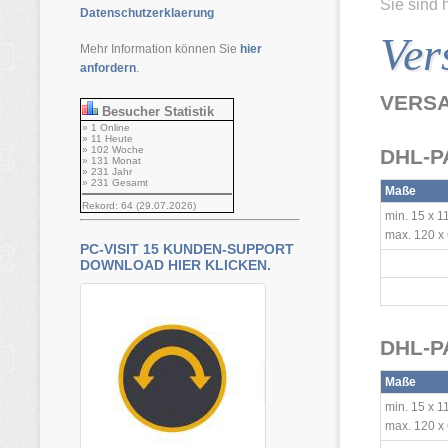
Sie sind 
Datenschutzerklaerung
Ver
Mehr Information können Sie
hier
anfordern
.
VERS
Besucher Statistik
» 1 Online
» 11 Heute
» 102 Woche
DHL-P
» 131 Monat
» 231 Jahr
» 231 Gesamt
Maße
Rekord: 64 (29.07.2026)
min. 15 x 1
max. 120 x
PC-VISIT 15 KUNDEN-SUPPORT
DOWNLOAD HIER KLICKEN.
DHL-P
Maße
min. 15 x 1
max. 120 x